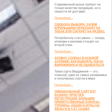
Современный рынок требует не
только качества продукции, но и
скорости её доставки.
Подробнее...
СВОБОДА ВЫБОРА: ЗАЧЕМ
КУРИЛЬЩИКИ ПЕРЕХОДЯТ НА
ТАБАК ДЛЯ СИГАРЕТ НА РАЗВЕС
Потребитель стал умнее — теперь
упаковка и реклама отходят на
второй план.
Подробнее...
АРОМАТ СОЛНЦА В КАЖДОЙ
ЗАТЯЖКЕ: КАК ВЫБРАТЬ ТАБАК
ВИРДЖИНИЯ И НЕ ОШИБИТЬСЯ
Табак сорта Вирджиния — это,
пожалуй, один из самых узнаваемых
и популярных сортов в мире.
Подробнее...
ОФИЦИАЛЬНЫЙ САЙТ КЭТ
КАЗИНО: ПРОСТАЯ
РЕГИСТРАЦИЯ, БОЛЬШИЕ
ПРИВЕТСТВЕННЫЕ БОНУСЫ,
ТУРНИРЫ, АКЦИИ И ИГРЫ НА
ДЕНЬГИ В CAT CASINO