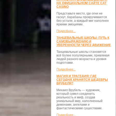
НА ОФИЦИАЛЬНОМ САЙТЕ CAT
CASINO
Представьте место, где огни не
гаснут, барабаны прокручиваются
без устали, а каждый миг наполнен
яркими эмоциями.
Подробнее...
ТАНЦЕВАЛЬНЫЕ ШКОЛЫ: ПУТЬ К
САМОВЫРАЖЕНИЮ И
УВЕРЕННОСТИ ЧЕРЕЗ ДВИЖЕНИЕ
Танцевальные школы становятся
всё более популярными, привлекая
людей разного возраста и уровня
подготовки.
Подробнее...
МАГИЯ И ТРАГЕДИЯ: ГДЕ
СЕГОДНЯ ХРАНЯТСЯ ШЕДЕВРЫ
ВРУБЕЛЯ?
Михаил Врубель — художник,
который сумел соединить
реальность и миф, создав
уникальный мир, наполненный
демонами, ангелами и
фантастическими существами.
Подробнее...