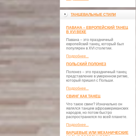
ТАНЦЕВАЛЬНЫЕ СТИЛИ
ПАВАНА – ЕВРОПЕЙСКИЙ ТАНЕЦ
В XVI ВЕКЕ
Павана – это праздничный
европейский танец, который был
популярен в XVI столетии.
Подробнее...
ПОЛЬСКИЙ ПОЛОНЕЗ
Полонез – это праздничный танец
представление в умеренном ритме,
который пришел с Польши.
Подробнее...
СВИНГ КАК ТАНЕЦ
Что такое свинг? Изначально он
являлся танцем афроамериканских
народов, но потом быстро
распространился по всей планете.
Подробнее...
ВАРЦЕВЫЕ ИЛИ МЕХАНИЧЕСКИЕ