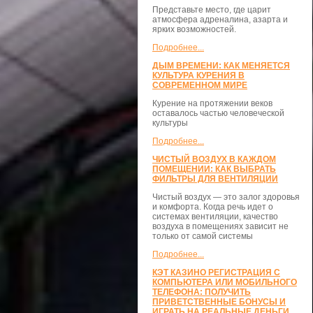
Представьте место, где царит
атмосфера адреналина, азарта и
ярких возможностей.
Подробнее...
ДЫМ ВРЕМЕНИ: КАК МЕНЯЕТСЯ
КУЛЬТУРА КУРЕНИЯ В
СОВРЕМЕННОМ МИРЕ
Курение на протяжении веков
оставалось частью человеческой
культуры
Подробнее...
ЧИСТЫЙ ВОЗДУХ В КАЖДОМ
ПОМЕЩЕНИИ: КАК ВЫБРАТЬ
ФИЛЬТРЫ ДЛЯ ВЕНТИЛЯЦИИ
Чистый воздух — это залог здоровья
и комфорта. Когда речь идет о
системах вентиляции, качество
воздуха в помещениях зависит не
только от самой системы
Подробнее...
КЭТ КАЗИНО РЕГИСТРАЦИЯ С
КОМПЬЮТЕРА ИЛИ МОБИЛЬНОГО
ТЕЛЕФОНА: ПОЛУЧИТЬ
ПРИВЕТСТВЕННЫЕ БОНУСЫ И
ИГРАТЬ НА РЕАЛЬНЫЕ ДЕНЬГИ