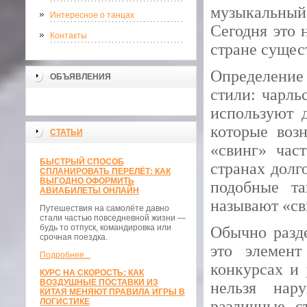
музыкальный 
Интересное о танцах
Сегодня это 
Контакты
стране сущес
Определение
ОБЪЯВЛЕНИЯ
стили: чарль
используют д
которые воз
СТАТЬИ
«свинг» час
БЫСТРЫЙ СПОСОБ
странах долг
СПЛАНИРОВАТЬ ПЕРЕЛЁТ: КАК
ВЫГОДНО ОФОРМИТЬ
подобные т
АВИАБИЛЕТЫ ОНЛАЙН
называют «св
Путешествия на самолёте давно
стали частью повседневной жизни —
будь то отпуск, командировка или
Обычно разде
срочная поездка.
это элемент
Подробнее...
конкурсах и 
КУРС НА СКОРОСТЬ: КАК
ВОЗДУШНЫЕ ПОСТАВКИ ИЗ
нельзя нар
КИТАЯ МЕНЯЮТ ПРАВИЛА ИГРЫ В
ЛОГИСТИКЕ
различные с