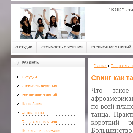
"KOD" - та
О СТУДИИ
СТОИМОСТЬ ОБУЧЕНИЯ
РАСПИСАНИЕ ЗАНЯТИЙ
РАЗДЕЛЫ
Главная
Танцевальны
Свинг как т
О студии
Стоимость обучения
Что такое
Расписание занятий
афроамерикан
Наши Акции
по всей план
танца. Прак
Фотогалерея
короткий р
Танцевальные стили
Большинство
Полезная информация